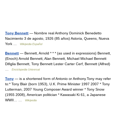
Tony Bennett
— Nombre real Anthony Dominick Benedetto
Nacimiento 3 de agosto, 1926 (85 años) Astoria, Queens, Nueva
York …
Wikipedia Español
Bennett
— Bennett, Arnold * * * (as used in expressions) Bennett,
(Enoch) Arnold Bennett, Alan Bennett, Michael Michael Bennett
Difiglia Bennett, Tony Bennett Lester Carter Cerf, Bennett (Alfred)
…
Enciclopedia Universal
Tony
— is a shortened form of Antonio or Anthony.Tony may refer
to:* Tony Blair (born 1953), U.K. Prime Minister 1997 2007 * Tony
Lutterman, 2007 Young Composer Award winner * Tony Snow
(1955 2008), American politician * Kawasaki Ki 61, a Japanese
WWII… …
Wikipedia