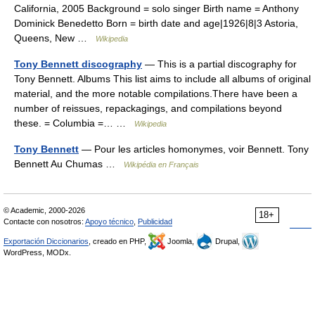
California, 2005 Background = solo singer Birth name = Anthony
Dominick Benedetto Born = birth date and age|1926|8|3 Astoria,
Queens, New …
Wikipedia
Tony Bennett discography
— This is a partial discography for
Tony Bennett. Albums This list aims to include all albums of original
material, and the more notable compilations.There have been a
number of reissues, repackagings, and compilations beyond
these. = Columbia =… …
Wikipedia
Tony Bennett
— Pour les articles homonymes, voir Bennett. Tony
Bennett Au Chumas …
Wikipédia en Français
© Academic, 2000-2026
18+
Contacte con nosotros:
Apoyo técnico
,
Publicidad
Exportación Diccionarios
, creado en PHP,
Joomla,
Drupal,
WordPress, MODx.