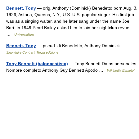
Bennett, Tony
— orig. Anthony (Dominick) Benedetto born Aug. 3,
1926, Astoria, Queens, N.Y., U.S. U.S. popular singer. His first job
was as a singing waiter, and he later sang under the name Joe
Bari. In 1949 Pearl Bailey asked him to join her nightclub revue,…
…
Universalium
Bennett, Tony
— pseud. di Benedetto, Anthony Dominick …
Sinonimi e Contrari. Terza edizione
Tony Bennett (baloncestista)
— Tony Bennett Datos personales
Nombre completo Anthony Guy Bennett Apodo …
Wikipedia Español