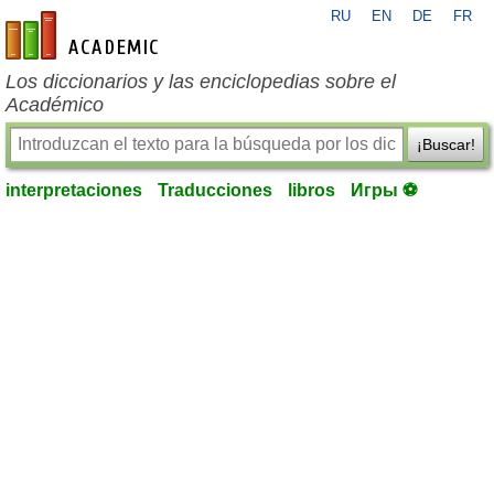
RU
EN
DE
FR
es-academic.com
Los diccionarios y las enciclopedias sobre el
Académico
¡Buscar!
interpretaciones
Traducciones
libros
Игры ⚽